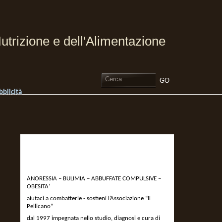
utrizione e dell'Alimentazione
bblicità
DEVOLVI IL 5 X MILLE
ALL’ASSOCIAZIONE IL
PELLICANO
ANORESSIA – BULIMIA – ABBUFFATE COMPULSIVE –
OBESITA’
aiutaci a combatterle - sostieni l’Associazione “Il
Pellicano”
dal 1997 impegnata nello studio, diagnosi e cura di