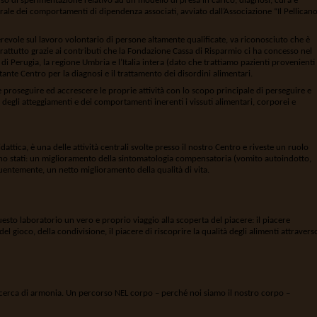
 di sperimentazione relativo ad un modello di presa in carico, diagnosi, cura e
nerale dei comportamenti di dipendenza associati, avviato dall’Associazione “Il Pellican
erevole sul lavoro volontario di persone altamente qualificate, va riconosciuto che è
prattutto grazie ai contributi che la Fondazione Cassa di Risparmio ci ha concesso nel
di Perugia, la regione Umbria e l’Italia intera (dato che trattiamo pazienti provenienti
ante Centro per la diagnosi e il trattamento dei disordini alimentari.
e proseguire ed accrescere le proprie attività con lo scopo principale di perseguire e
 degli atteggiamenti e dei comportamenti inerenti i vissuti alimentari, corporei e
dattica, è una delle attività centrali svolte presso il nostro Centro e riveste un ruolo
 sono stati: un miglioramento della sintomatologia compensatoria (vomito autoindotto,
eguentemente, un netto miglioramento della qualità di vita.
uesto laboratorio un vero e proprio viaggio alla scoperta del piacere: il piacere
el gioco, della condivisione, il piacere di riscoprire la qualità degli alimenti attravers
icerca di armonia. Un percorso NEL corpo – perché noi siamo il nostro corpo –