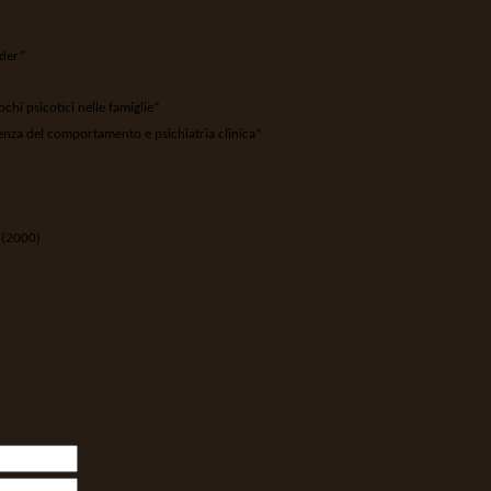
rder”
ochi psicotici nelle famiglie”
ienza del comportamento e psichiatria clinica”
i (2000)