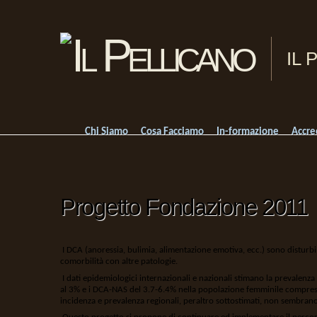
IL 
Chi Siamo
Cosa Facciamo
In-formazione
Accre
Progetto Fondazione 2011
I DCA (anoressia, bulimia, alimentazione emotiva, ecc.) sono disturbi 
comorbilità con altre patologie.
I dati epidemiologici internazionali e nazionali stimano la prevalen
al 3% e i DCA-NAS del 3.7-6.4% nella popolazione femminile compresa f
incidenza e prevalenza regionali, peraltro sottostimati, non sembrano 