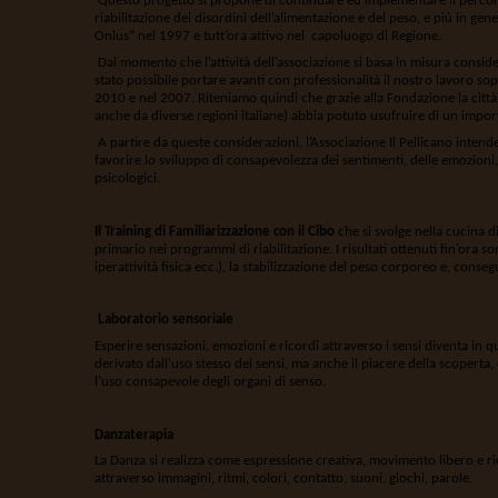
Questo progetto si propone di continuare ed implementare il percorso
riabilitazione dei disordini dell’alimentazione e del peso, e più in ge
Onlus” nel 1997 e tutt’ora attivo nel capoluogo di Regione.
Dal momento che l’attività dell’associazione si basa in misura consid
stato possibile portare avanti con professionalità il nostro lavoro so
2010 e nel 2007. Riteniamo quindi che grazie alla Fondazione la città 
anche da diverse regioni italiane) abbia potuto usufruire di un import
A partire da queste considerazioni, l’Associazione Il Pellicano intend
favorire lo sviluppo di consapevolezza dei sentimenti, delle emozioni,
psicologici.
Il Training di Familiarizzazione con il Cibo
che si svolge nella cucina di
primario nei programmi di riabilitazione. I risultati ottenuti fin’ora
iperattività fisica ecc.), la stabilizzazione del peso corporeo e, cons
Laboratorio sensoriale
Esperire sensazioni, emozioni e ricordi attraverso i sensi diventa in q
derivato dall’uso stesso dei sensi, ma anche il piacere della scoperta, d
l’uso consapevole degli organi di senso.
Danzaterapia
La Danza si realizza come espressione creativa, movimento libero e r
attraverso immagini, ritmi, colori, contatto, suoni, giochi, parole.