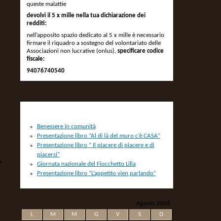
queste malattie
o
devolvi il 5 x mille nella tua dichiarazione dei
redditi:
nell’apposito spazio dedicato al 5 x mille è necessario
firmare il riquadro a sostegno del volontariato delle
Associazioni non lucrative (onlus),
specificare codice
fiscale:
94076740540
NEWS
Benessere in comunità
Presentazione libro “Al di là del muro c’è CASA”
Presentazione libro ” Il piacere di piacere e di
piacersi”
o
Giornata nazionale del Fiocchetto Lilla
Presentazione libro “L’appetito vien parlando”
Agosto 2026
L
M
M
G
V
S
D