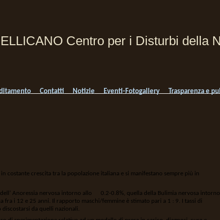
PELLICANO Centro per i Disturbi della N
ditamento
Contatti
Notizie
Eventi-Fotogallery
Trasparenza e pu
in costante crescita tra la popolazione italiana e si manifestano sempre più in
za dell’ Anoressia nervosa intorno allo 0.2-0.8%, quella della Bulimia nervosa intorno
ra i 12 e 25 anni. Il rapporto maschi/femmine è stimato pari a 1 : 9. I tassi di
discostarsi da quelli nazionali.