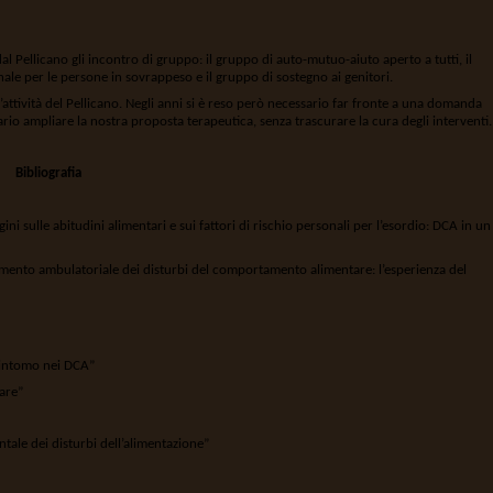
l Pellicano gli incontro di gruppo: il gruppo di auto-mutuo-aiuto aperto a tutti, il
ale per le persone in sovrappeso e il gruppo di sostegno ai genitori.
’attività del Pellicano. Negli anni si è reso però necessario far fronte a una domanda
io ampliare la nostra proposta terapeutica, senza trascurare la cura degli interventi.
Bibliografia
ini sulle abitudini alimentari e sui fattori di rischio personali per l’esordio: DCA in un
tamento ambulatoriale dei disturbi del comportamento alimentare: l’esperienza del
sintomo nei DCA”
are”
ale dei disturbi dell’alimentazione”