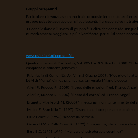
Gruppi terapeutici
Particolare rilevanza assumono tra le proposte terapeutiche offerte da
gruppo psicoterapeutico per gli adolescenti, il gruppo psico-nutrizion
La condivisione e il lavoro di gruppo è la cifra che contraddistingue l
numericamente maggiore e più diversificata, per cui si rende necessar
www.psichiatriadicomunità.it
Quaderni Italiani di Psichiatria, Vol. XXVII n. 3 Settembre 2008, “Indag
campione di studenti genovesi”
Psichiatria di Comunità, Vol. VIII n.2 Giugno 2009, “Modello di trat
DSM di Monza” Clinica psichiatrica, Università Milano Bicocca
Alleri P., Ruocco R. (2008) “Il peso delle emozioni” ed. Franco Angeli
Alleri P., Ruocco R. (2006) “Il peso del corpo” ed. Franco Angeli
Brunetta M. e Froldi M. (2000) “I meccanismi di mantenimento del 
Muller E, Brambilla F. (1997) “Disordine del comportamento aliment
Dalle Grave R. (1996) “Anoressia nervosa”
Garner D.M. e Dalle Grave R. (1999) “Terapia cognitivo comportament
Bara B.G. (1996-1999) “Manuale di psicoterapia cognitiva”