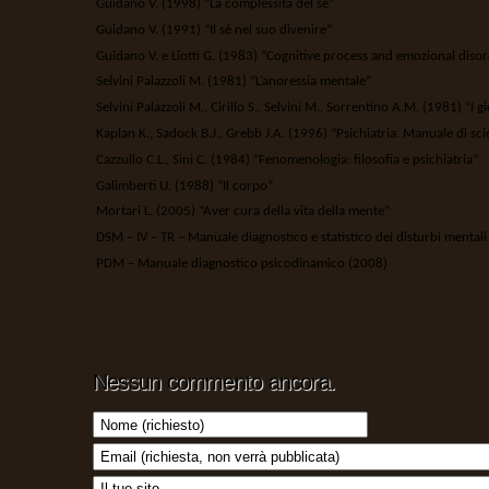
Guidano V. (1998) “La complessità del sé”
Guidano V. (1991) “Il sé nel suo divenire”
Guidano V. e Liotti G. (1983) “Cognitive process and emozional diso
Selvini Palazzoli M. (1981) “L’anoressia mentale”
Selvini Palazzoli M., Cirillo S., Selvini M., Sorrentino A.M. (1981) “I gi
Kaplan K., Sadock B.J., Grebb J.A. (1996) “Psichiatria. Manuale di sc
Cazzullo C.L., Sini C. (1984) “Fenomenologia: filosofia e psichiatria”
Galimberti U. (1988) “Il corpo”
Mortari L. (2005) “Aver cura della vita della mente”
DSM – IV – TR – Manuale diagnostico e statistico dei disturbi mental
PDM – Manuale diagnostico psicodinamico (2008)
Nessun commento ancora.