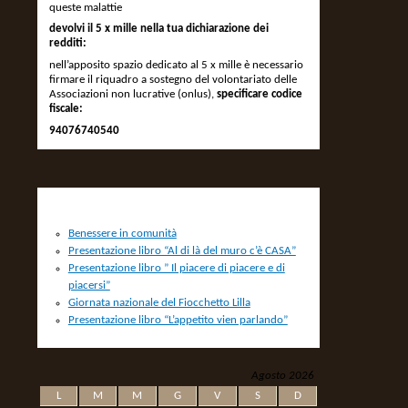
queste malattie
devolvi il 5 x mille nella tua dichiarazione dei
redditi:
nell’apposito spazio dedicato al 5 x mille è necessario
firmare il riquadro a sostegno del volontariato delle
Associazioni non lucrative (onlus),
specificare codice
fiscale:
94076740540
NEWS
Benessere in comunità
Presentazione libro “Al di là del muro c’è CASA”
Presentazione libro ” Il piacere di piacere e di
piacersi”
Giornata nazionale del Fiocchetto Lilla
Presentazione libro “L’appetito vien parlando”
Agosto 2026
L
M
M
G
V
S
D