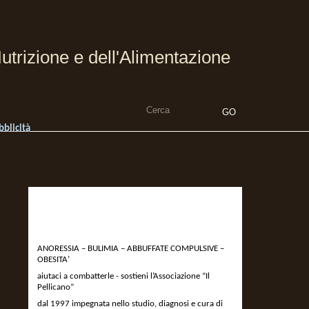
utrizione e dell'Alimentazione
bblicità
DEVOLVI IL 5 X MILLE
ALL’ASSOCIAZIONE IL
PELLICANO
ANORESSIA – BULIMIA – ABBUFFATE COMPULSIVE –
OBESITA’
aiutaci a combatterle - sostieni l’Associazione “Il
Pellicano”
dal 1997 impegnata nello studio, diagnosi e cura di