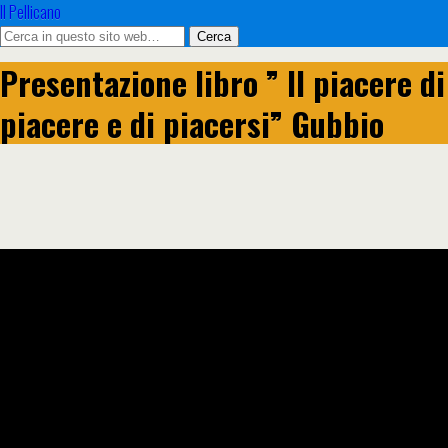
Il Pellicano
Presentazione libro ” Il piacere di
piacere e di piacersi” Gubbio