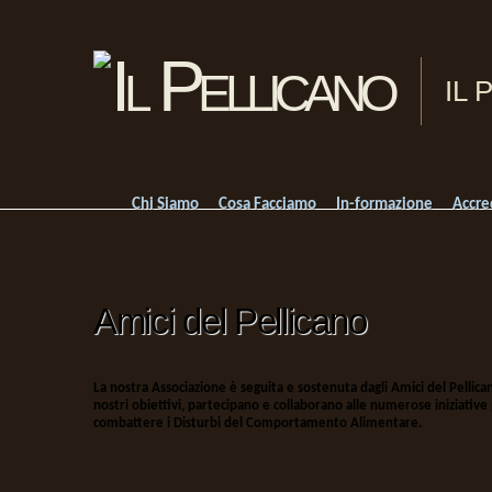
IL 
Chi Siamo
Cosa Facciamo
In-formazione
Accre
Amici del Pellicano
La nostra Associazione è seguita e sostenuta dagli Amici del Pellica
nostri obiettivi, partecipano e collaborano alle numerose iniziativ
combattere i Disturbi del Comportamento Alimentare.