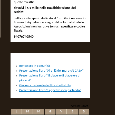
queste malattie
devolvi il 5 x mille nella tua dichiarazione dei
redditi:
nell’apposito spazio dedicato al 5 x mille è necessario
firmare il riquadro a sostegno del volontariato delle
Associazioni non lucrative (onlus),
specificare codice
fiscale:
94076740540
NEWS
Benessere in comunità
Presentazione libro “Al di là del muro c’è CASA”
Presentazione libro ” Il piacere di piacere e di
piacersi”
Giornata nazionale del Fiocchetto Lilla
Presentazione libro “L’appetito vien parlando”
Agosto 2026
L
M
M
G
V
S
D