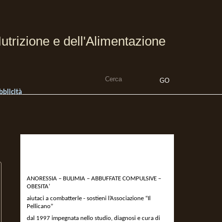
utrizione e dell'Alimentazione
bblicità
DEVOLVI IL 5 X MILLE
ALL’ASSOCIAZIONE IL
PELLICANO
ANORESSIA – BULIMIA – ABBUFFATE COMPULSIVE –
OBESITA’
aiutaci a combatterle - sostieni l’Associazione “Il
Pellicano”
dal 1997 impegnata nello studio, diagnosi e cura di