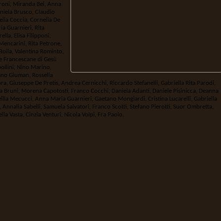
aroni, Miranda Bei, Anna
aniela Brusco, Claudio
elia Coccia, Cornelia De
a Guarnieri, Rita
la, Elisa Filipponi,
encarini, Rita Petrone,
Roila, Valentina Rominto,
ore Francescane di Gesù
ollini, Nino Marino,
iano Giuman, Rossella
a, Giuseppe De Pretis, Andrea Cernicchi, Riccardo Stefanelli, Gabriella Rita Parodi,
na Bruni, Morena Capotosti, Franco Cocchi, Daniela Adanti, Daniele Pisinicca, Deanna
eilla Mecucci, Anna Maria Guarnieri, Gaetano Mongiardi, Cristina Lucarelli, Gabriella
Annalia Sabelli, Samuela Salvatori, Franco Scotti, Stefano Pierotti, Suor Ombretta,
lla Vasta, Cinzia Venturi, Nicola Volpi, Fra Paolo.