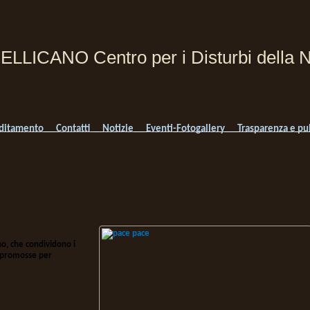
PELLICANO Centro per i Disturbi della N
ditamento
Contatti
Notizie
Eventi-Fotogallery
Trasparenza e pu
no, che condividono i
e promosse per