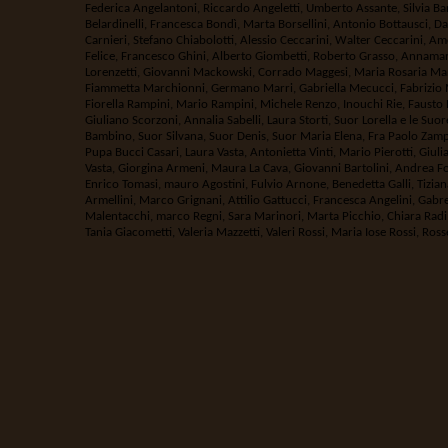
Federica Angelantoni, Riccardo Angeletti, Umberto Assante, Silvia B
Belardinelli, Francesca Bondì, Marta Borsellini, Antonio Bottausci, D
Carnieri, Stefano Chiabolotti, Alessio Ceccarini, Walter Ceccarini, Am
Felice, Francesco Ghini, Alberto Giombetti, Roberto Grasso, Annamari
Lorenzetti, Giovanni Mackowski, Corrado Maggesi, Maria Rosaria Marel
Fiammetta Marchionni, Germano Marri, Gabriella Mecucci, Fabrizio M
Fiorella Rampini, Mario Rampini, Michele Renzo, Inouchi Rie, Fausto 
Giuliano Scorzoni, Annalia Sabelli, Laura Storti, Suor Lorella e le Su
Bambino, Suor Silvana, Suor Denis, Suor Maria Elena, Fra Paolo Zamp
Pupa Bucci Casari, Laura Vasta, Antonietta Vinti, Mario Pierotti, Giul
Vasta, Giorgina Armeni, Maura La Cava, Giovanni Bartolini, Andrea For
Enrico Tomasi, mauro Agostini, Fulvio Arnone, Benedetta Galli, Tizia
Armellini, Marco Grignani, Attilio Gattucci, Francesca Angelini, Gabr
Malentacchi, marco Regni, Sara Marinori, Marta Picchio, Chiara Radi, 
Tania Giacometti, Valeria Mazzetti, Valeri Rossi, Maria Iose Rossi, Rosse