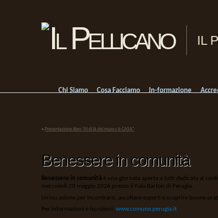
IL 
Chi Siamo
Cosa Facciamo
In-formazione
Accre
«
Presentazione libro “Al di là del muro c’è CASA”
Benessere in comunità
Benessere in comunità
è una giornata aperta a tutti dedicata al confro
mercoledì 20 maggio 2026 presso il Pala Barton di
Perugia
.
Un’occasione per incontrarsi, ascoltare esperti e scoprire buone prat
Per informazioni e iscrizioni:
www.comune.perugia.it