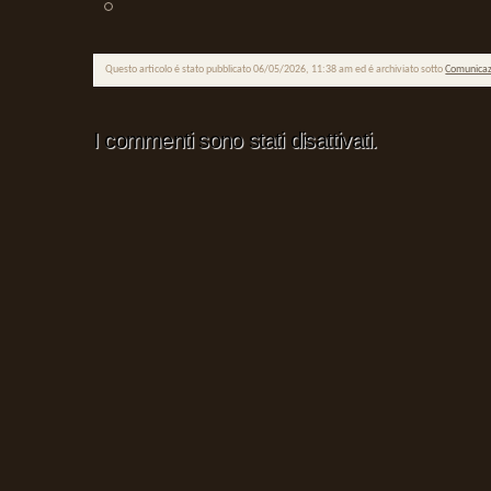
Questo articolo é stato pubblicato 06/05/2026, 11:38 am ed é archiviato sotto
Comunicaz
I commenti sono stati disattivati.