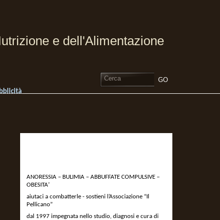
utrizione e dell'Alimentazione
bblicità
DEVOLVI IL 5 X MILLE
ALL’ASSOCIAZIONE IL
PELLICANO
ANORESSIA – BULIMIA – ABBUFFATE COMPULSIVE –
OBESITA’
aiutaci a combatterle - sostieni l’Associazione “Il
Pellicano”
dal 1997 impegnata nello studio, diagnosi e cura di