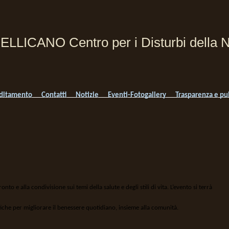
PELLICANO Centro per i Disturbi della N
ditamento
Contatti
Notizie
Eventi-Fotogallery
Trasparenza e pu
nto e alla condivisione sui temi della salute e degli stili di vita. L’evento si terrà
iche per migliorare il benessere quotidiano, insieme alla comunità.