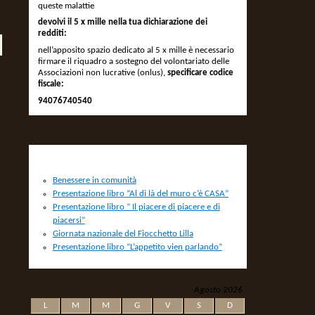
queste malattie
devolvi il 5 x mille nella tua dichiarazione dei
redditi:
nell’apposito spazio dedicato al 5 x mille è necessario
firmare il riquadro a sostegno del volontariato delle
Associazioni non lucrative (onlus),
specificare codice
fiscale:
94076740540
NEWS
Benessere in comunità
Presentazione libro “Al di là del muro c’è CASA”
Presentazione libro ” Il piacere di piacere e di
piacersi”
Giornata nazionale del Fiocchetto Lilla
Presentazione libro “L’appetito vien parlando”
Agosto 2026
L
M
M
G
V
S
D